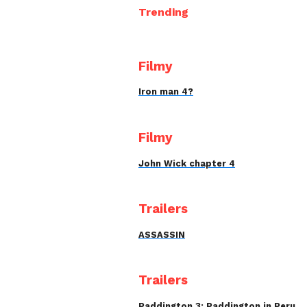
Trending
Filmy
Iron man 4?
Filmy
John Wick chapter 4
Trailers
ASSASSIN
Trailers
Paddington 3: Paddington in Peru