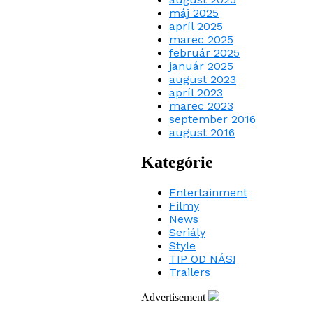
máj 2025
apríl 2025
marec 2025
február 2025
január 2025
august 2023
apríl 2023
marec 2023
september 2016
august 2016
Kategórie
Entertainment
Filmy
News
Seriály
Style
TIP OD NÁS!
Trailers
Advertisement