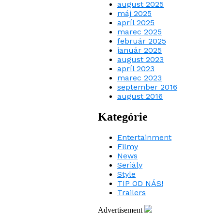
august 2025
máj 2025
apríl 2025
marec 2025
február 2025
január 2025
august 2023
apríl 2023
marec 2023
september 2016
august 2016
Kategórie
Entertainment
Filmy
News
Seriály
Style
TIP OD NÁS!
Trailers
Advertisement